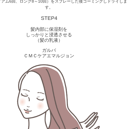
ィアム6回、ロング8～10回）をスプレーした後コーミングしドライしま
す。
STEP4
髪内部に保湿剤を
しっかりと浸透させる
（髪の乳液）
ガルバ
ＣＭＣケアエマルジョン