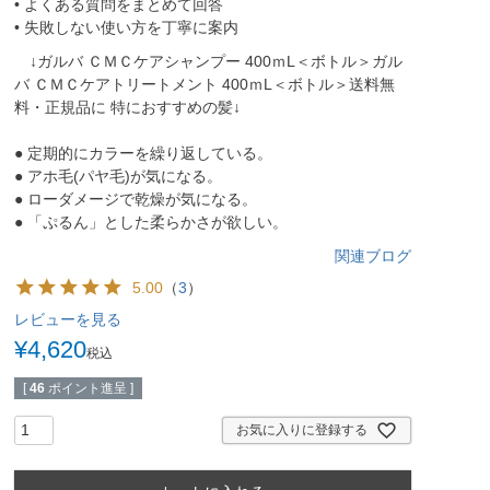
• よくある質問をまとめて回答
• 失敗しない使い方を丁寧に案内
↓ガルバ ＣＭＣケアシャンプー 400ｍL＜ボトル＞ガル
バ ＣＭＣケアトリートメント 400ｍL＜ボトル＞送料無
料・正規品に 特におすすめの髪↓
● 定期的にカラーを繰り返している。
● アホ毛(パヤ毛)が気になる。
● ローダメージで乾燥が気になる。
● 「ぷるん」とした柔らかさが欲しい。
関連ブログ
5.00
（
3
）
レビューを見る
¥
4,620
税込
[
46
ポイント進呈 ]
お気に入りに登録する