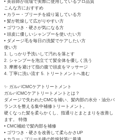
• 美容師が現場で実際に使用しているプロ品質
こんな方におすすめ
• カラー・ブリーチを繰り返している方
• 髪が乾燥して広がりやすい方
• ゴワつき・硬さが気になる方
• 頭皮に優しいシャンプーを使いたい方
• ダメージ毛を毎日の洗髪でケアしたい方
使い方
1. しっかり予洗いして汚れを落とす
2. シャンプーを泡立てて髪全体を優しく洗う
3. 摩擦を避けて指の腹で頭皮をマッサージ
4. 丁寧に洗い流す 5. トリートメントへ進む
✨ ガルバCMCケアトリートメント
ガルバCMCケアトリートメントとは？
ダメージで失われたCMCを補い、髪内部の水分・油分バ
ランスを整える集中補修トリートメント。
硬くなった髪を柔らかくし、指通りとまとまりを改善し
ます。 特徴
• CMC補給で髪内部を補修
• ゴワつき・硬さを改善して柔らかさUP
• カラー・ブリーチ後の乾燥対策に最適