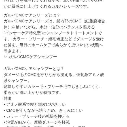
汚れだけを洗浄してくれるから、潤いが保たれてやわら
かい質感に仕上げてくれるガルバシリーズです。
ガルバCMCケアシリーズとは？
ガルバCMCケアシリーズは、髪内部のCMC（細胞膜複合
体）を補いながら、水分・油分のバランスを整える
“インナーケア特化型”のシャンプー＆トリートメントで
す。 カラー・ブリーチ・縮毛矯正などでダメージを受け
た髪を、毎日のホームケアで柔らかく扱いやすい状態へ
導きます。
✨ ガルバCMCケアシャンプー
ガルバCMCケアシャンプーとは？
ダメージ毛のCMCを守りながら洗える、低刺激アミノ酸
系シャンプー。
乾燥しやすいカラー毛・ブリーチ毛でもきしみにくく、
柔らかい洗い上がりが特徴です。
特徴
• アミノ酸系で髪と頭皮にやさしい
• CMCを守りながら洗うため、きしみにくい
• カラー・ブリーチ後の乾燥を抑える
• 泡質が細かく、摩擦ダメージを軽減