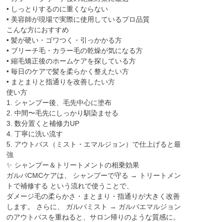
• しっとりするのに重くならない
• 美容師が現場で実際に使用しているプロ品質
こんな方におすすめ
• 髪が硬い・ゴワつく・引っかかる方
• ブリーチ毛・カラー毛の乾燥が気になる方
• 縮毛矯正後のホームケアを探している方
• 毎日のケアで髪を柔らかく整えたい方
• まとまりと指通りを改善したい方
使い方
1. シャンプー後、毛先中心に塗布
2. 中間〜毛先にしっかり馴染ませる
3. 数分置くと補修力UP
4. 丁寧に洗い流す
5. アウトバス（ミスト・エマルジョン）で仕上げると最
強
✨ シャンプー＆トリートメントの相乗効果
ガルバCMCケアは、 シャンプーで守る → トリートメン
トで補修する という流れで使うことで、
ダメージ毛の柔らかさ・まとまり・指通りが大きく改善
します。 さらに、 ガルバミスト → ガルバエマルジョン
のアウトバスを重ねると、サロン帰りのような質感に。