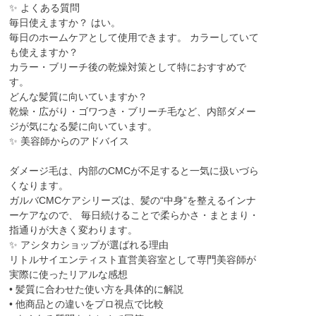
✨ よくある質問
毎日使えますか？ はい。
毎日のホームケアとして使用できます。 カラーしていて
も使えますか？
カラー・ブリーチ後の乾燥対策として特におすすめで
す。
どんな髪質に向いていますか？
乾燥・広がり・ゴワつき・ブリーチ毛など、内部ダメー
ジが気になる髪に向いています。
✨ 美容師からのアドバイス
ダメージ毛は、内部のCMCが不足すると一気に扱いづら
くなります。
ガルバCMCケアシリーズは、髪の“中身”を整えるインナ
ーケアなので、 毎日続けることで柔らかさ・まとまり・
指通りが大きく変わります。
✨ アシタカショップが選ばれる理由
リトルサイエンティスト直営美容室として専門美容師が
実際に使ったリアルな感想
• 髪質に合わせた使い方を具体的に解説
• 他商品との違いをプロ視点で比較