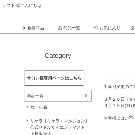
ゲスト 様こんにちは
新着商品
商品一覧
お気に入り
Category
サロン様専用ページはこちら
出荷日変更のご
商品一覧
３月２０日（金
３月１６日(月)
セール品
お客様にはご不
リケラ【リケラエマルジョン】
公式リトルサイエンティスト・
正規販売店